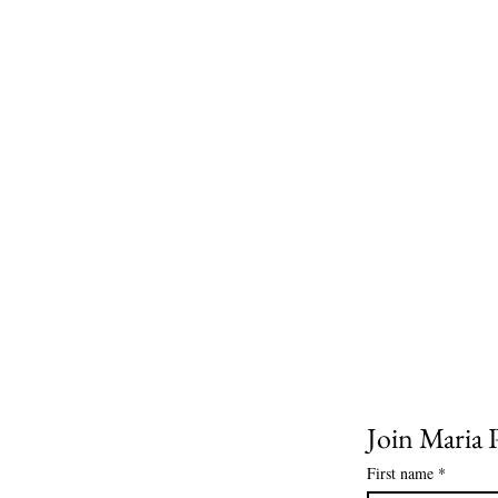
Join Maria P
First name
*