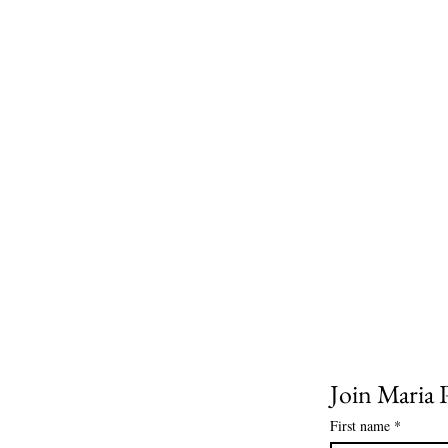
Join Maria P
First name
*