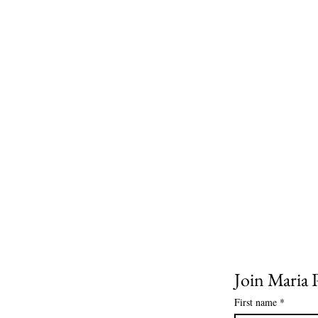
Join Maria P
First name
*